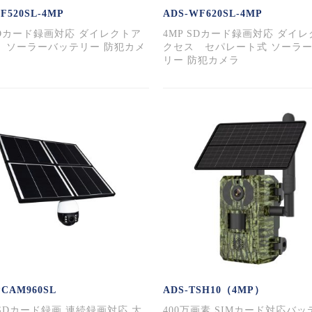
F520SL-4MP
ADS-WF620SL-4MP
SDカード録画対応 ダイレクトア
4MP SDカード録画対応 ダイ
 ソーラーバッテリー 防犯カメ
クセス セパレート式 ソーラ
リー 防犯カメラ
PCAM960SL
ADS-TSH10（4MP）
P SDカード録画 連続録画対応 大
400万画素 SIMカード対応バ