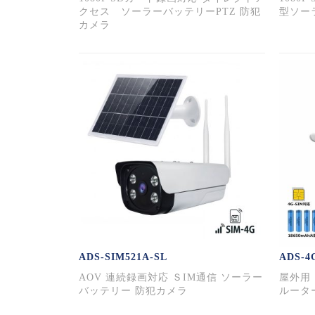
クセス ソーラーバッテリーPTZ 防犯
型ソー
カメラ
ADS-SIM521A-SL
ADS-4
AOV 連続録画対応 ＳIM通信 ソーラー
屋外用
バッテリー 防犯カメラ
ルータ