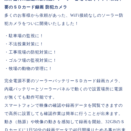
要のＳＤカード録画 防犯カメラ
多くのお客様から依頼があった、WiFi接続なしのソーラー防
犯カメラをついに開発いたしました！
・駐車場の監視に！
・不法投棄対策に！
・工事現場の防犯対策に！
・ゴルフ場の監視対策に！
・牧場の動物の管理に！
完全電源不要のソーラーバッテリーＳＤカード録画カメラ、
内蔵バッテリーとソーラーパネルで動くので設置場所に電源
が無くても動作可能です。
スマートフォンで映像の確認や録画データを閲覧できますの
で高所に設置しても確認作業は簡単に行うことが出来ます。
動き（熱源）や映像の動きを感知して録画を開始、32GBのＳ
Ｄカードに1日50分の録画データで40日間撮りためる事が出来