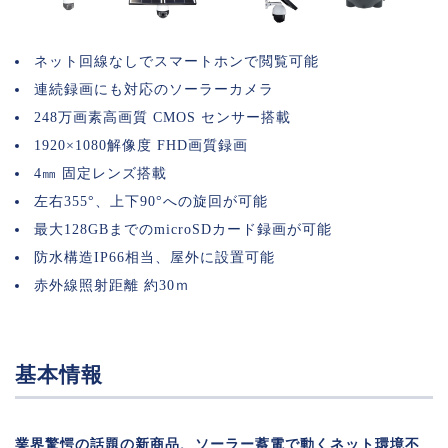
ネット回線なしでスマートホンで閲覧可能
連続録画にも対応のソーラーカメラ
248万画素高画質 CMOS センサー搭載
1920×1080解像度 FHD画質録画
4㎜ 固定レンズ搭載
左右355°、上下90°への旋回が可能
最大128GBまでのmicroSDカード録画が可能
防水構造IP66相当、屋外に設置可能
赤外線照射距離 約30ｍ
基本情報
業界驚愕の話題の新商品、ソーラー蓄電で動くネット環境不