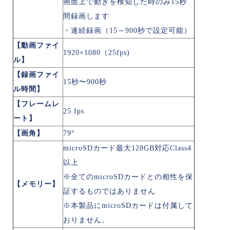
画面上で動きを検知した時のみ15秒
間録画します
・連続録画（15～900秒で設定可能）
【動画ファイ
1920×1080（25fps)
ル】
【録画ファイ
15秒〜900秒
ル時間】
【フレームレ
25 fps
ート】
【画角】
79°
microSDカード最大128GB対応Class4
以上
※全てのmicroSDカードとの相性を保
【メモリー】
証するものではありません
※本製品にmicroSDカードは付属して
おりません。