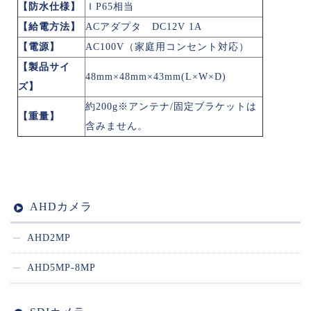
【防水仕様】
ＩP65相当
【給電方法】
ACアダプタ DC12V 1A
【電源】
AC100V（家庭用コンセント対応）
【製品サイ
48mm×48mm×43mm(L×W×D)
ズ】
約200g※アンテナ/固定ブラケットは
【重量】
含みません。
AHDカメラ
AHD2MP
AHD5MP-8MP