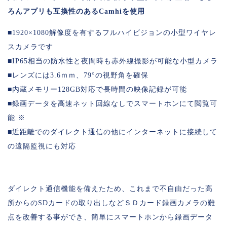
ろんアプリも互換性のあるCamhiを使用
■1920×1080解像度を有するフルハイビジョンの小型ワイヤレ
スカメラです
■IP65相当の防水性と夜間時も赤外線撮影が可能な小型カメラ
■レンズには3.6ｍｍ、79°の視野角を確保
■内蔵メモリー128GB対応で長時間の映像記録が可能
■録画データを高速ネット回線なしでスマートホンにて閲覧可
能 ※
■近距離でのダイレクト通信の他にインターネットに接続して
の遠隔監視にも対応
ダイレクト通信機能を備えたため、これまで不自由だった高
所からのSDカードの取り出しなどＳＤカード録画カメラの難
点を改善する事ができ、簡単にスマートホンから録画データ