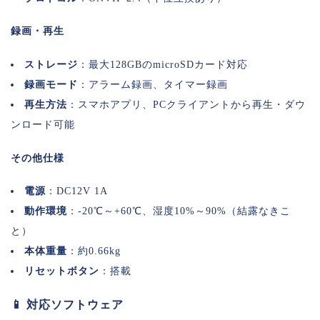
録画・再生
ストレージ
：最大128GBのmicroSDカード対応
録画モード
：アラーム録画、タイマー録画
再生方法
：スマホアプリ、PCクライアントから再生・ダウ
ンロード可能
その他仕様
電源
：DC12V 1A
動作環境
：-20℃～+60℃、湿度10%～90%（結露なきこ
と）
本体重量
：約0.66kg
リセットボタン
：搭載
📱 対応ソフトウェア