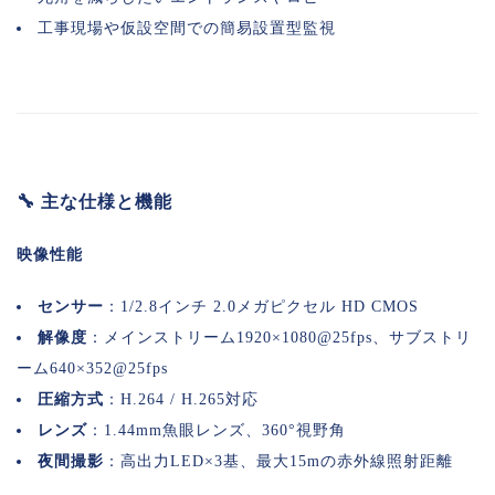
工事現場や仮設空間での簡易設置型監視
🔧 主な仕様と機能
映像性能
センサー
：1/2.8インチ 2.0メガピクセル HD CMOS
解像度
：メインストリーム1920×1080@25fps、サブストリ
ーム640×352@25fps
圧縮方式
：H.264 / H.265対応
レンズ
：1.44mm魚眼レンズ、360°視野角
夜間撮影
：高出力LED×3基、最大15mの赤外線照射距離