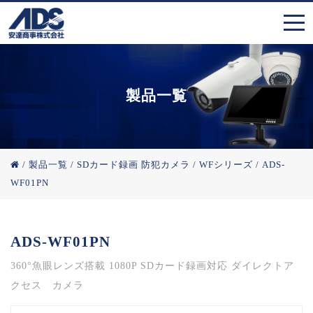
製品一覧
/
製品一覧
/
SDカード録画 防犯カメラ
/
WFシリーズ
/
ADS-
WF01PN
ADS-WF01PN
360°魚眼レンズ搭載 1080P SDカード録画対応 ダイレクトア
クセス カメラ