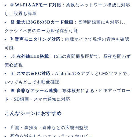
🌐
Wi-Fi＆APモード対応
：柔軟なネットワーク構成に対応
し、設置も簡単
💾
最大128GBのSDカード録画
：長時間録画にも対応し、
クラウド不要のローカル保存が可能
🎙️
音声モニタリング対応
：内蔵マイクで現場の音声も確認
可能
🌙
赤外線LED搭載
：15mの夜間撮影距離で、昼夜を問わず
安心監視
📱
スマホ＆PC対応
：Android/iOSアプリとCMSソフトで、
いつでもどこでも映像確認
🔔
多彩なアラーム連携
：動体検知による・FTPアップロー
ド・SD録画・スマホ通知に対応
こんなシーンにおすすめ
店舗・事務所・倉庫などの広範囲監視
死角を減らしたいエントランスやロビー