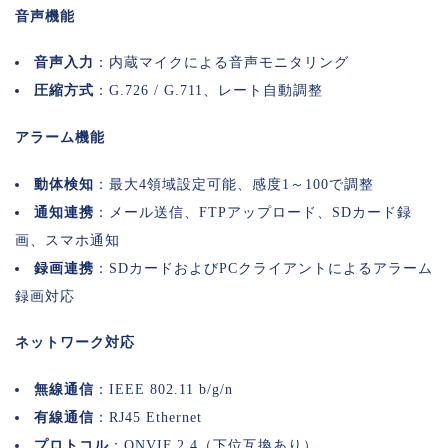
音声機能
音声入力
：内蔵マイクによる音声モニタリング
圧縮方式
：G.726 / G.711、レート自動調整
アラーム機能
動体検知
：最大4領域設定可能、感度1～100で調整
通知連携
：メール送信、FTPアップロード、SDカード録
画、スマホ通知
録画連携
：SDカードおよびPCクライアントによるアラーム
録画対応
ネットワーク対応
無線通信
：IEEE 802.11 b/g/n
有線通信
：RJ45 Ethernet
プロトコル
：ONVIF 2.4（下位互換あり）