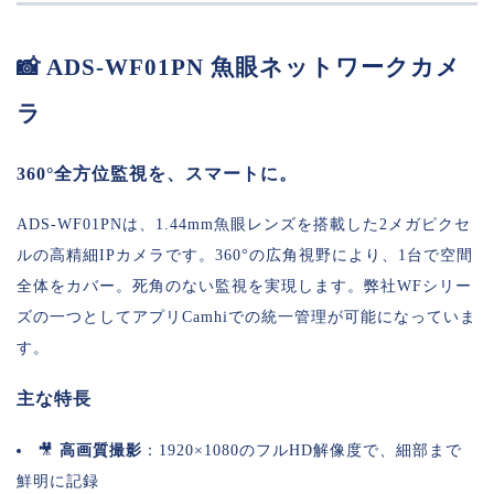
📸 ADS-WF01PN 魚眼ネットワークカメ
ラ
360°全方位監視を、スマートに。
ADS-WF01PNは、1.44mm魚眼レンズを搭載した2メガピクセ
ルの高精細IPカメラです。360°の広角視野により、1台で空間
全体をカバー。死角のない監視を実現します。弊社WFシリー
ズの一つとしてアプリCamhiでの統一管理が可能になっていま
す。
主な特長
🎥
高画質撮影
：1920×1080のフルHD解像度で、細部まで
鮮明に記録