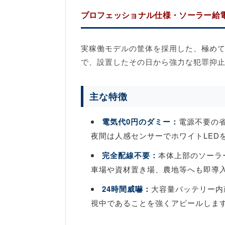
プロフェッショナル仕様・ソーラー給
実稼働モデルの筐体を採用した、極め
で、設置したその日から強力な犯罪抑
主な特徴
電気代0円のダミー：
電源不要の
夜間は人感センサーでホワイトLED
完全配線不要：
本体上部のソーラ
車場や資材置き場、農地等へも即導
24時間威嚇：
大容量バッテリー内
視中であることを強くアピールしま