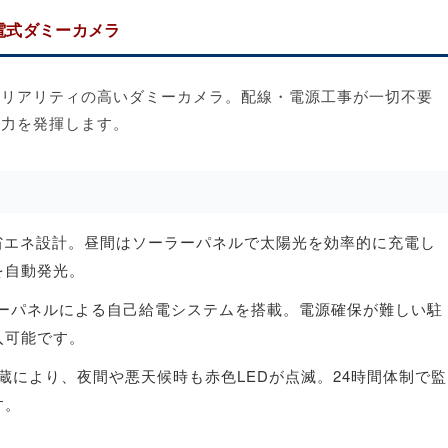
電式ダミーカメラ
てリアリティの高いダミーカメラ。配線・電源工事が一切不要
止力を発揮します。
省エネ設計。昼間はソーラーパネルで太陽光を効率的に充電し
を自動発光。
ーパネルによる自己給電システムを搭載。電源確保が難しい駐
入可能です。
蔵により、夜間や悪天候時も赤色LEDが点滅。24時間体制で監
す。