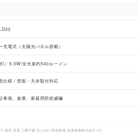
LD02
ー充電式（太陽光パネル搭載）
(8灯）5.0W/全光束約540ル一メン
雨仕様 / 壁面・天井取付対応
駐車場、倉庫、家庭用防犯威嚇
 屋外 設置 工事不要 法人向け 防犯対策 安達商事株式会社 (C)