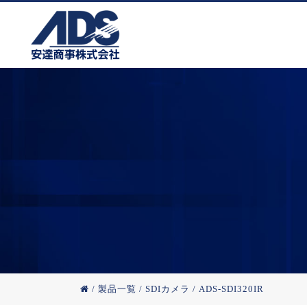
/
製品一覧
/
SDIカメラ
/
ADS-SDI320IR