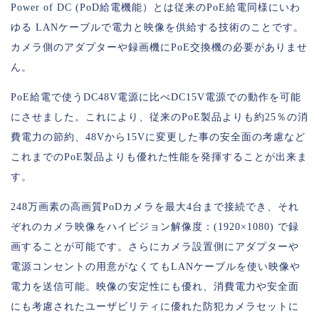
Power of DC (PoD給電機能）とは従来のPoE給電同様にいわ
ゆる LANケーブルで電力と映像を供給する技術のことです。
カメラ側のアダプターや録画機にPoE交換機の必要がありませ
ん。
PoE給電で使うDC48V電源に比べDC15V電源での動作を可能
にさせました。これにより、従来のPoE製品よりも約25％の消
費電力の節約、48Vから15Vに変更した事の安全面の考慮など
これまでのPoE製品よりも優れた性能を発揮することが出来ま
す。
248万画素の高画質PoDカメラを最大4台まで接続でき、それ
ぞれのカメラ映像をハイビジョン解像度：(1920×1080) で録
画することが可能です。さらにカメラ設置側にアダプターや
電源コンセントの用意がなくてもLANケーブルを使い映像や
電力を送信可能。映像の安定性にも優れ、消費電力や安全面
にも考慮されたユーザビリティに優れた防犯カメラセットに