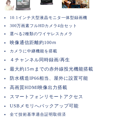
10.1インチ大型液晶モニタ一体型録画機
300万画素フルHDカメラ4台セット
選べる2種類のワイヤレスカメラ
映像通信距離約100ｍ
カメラに中継機能を搭載
４チャンネル同時録画/再生
最大約15ｍまでの赤外線投光機能搭載
防水構造IP66相当、屋外に設置可能
高画質HDMI映像出力搭載
スマートフォンリモートアクセス
USBメモリへバックアップ可能
全て技術基準適合証明取得済