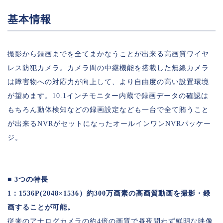
基本情報
撮影から録画までを全てまかなうことが出来る高画質ワイヤ
レス防犯カメラ。カメラ間の中継機能を搭載した無線カメラ
は障害物への対応力が向上して、より自由度の高い設置環境
が望めます。10.1インチモニター内蔵で録画データの確認は
もちろん動体検知などの録画設定なども一台で全て賄うこと
が出来るNVRがセットになったオールインワンNVRパッケー
ジ。
■ 3つの特長
1：1536P(2048×1536）約300万画素の高画質動画を撮影・録
画することが可能。
従来のアナログカメラの約4倍の画質で昼夜問わず鮮明な映像