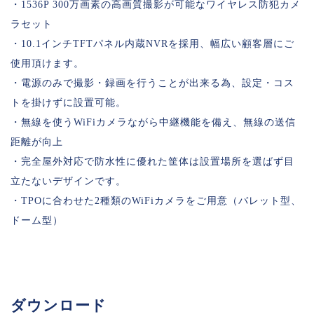
・1536P 300万画素の高画質撮影が可能なワイヤレス防犯カメ
ラセット
・10.1インチTFTパネル内蔵NVRを採用、幅広い顧客層にご
使用頂けます。
・電源のみで撮影・録画を行うことが出来る為、設定・コス
トを掛けずに設置可能。
・無線を使うWiFiカメラながら中継機能を備え、無線の送信
距離が向上
・完全屋外対応で防水性に優れた筐体は設置場所を選ばず目
立たないデザインです。
・TPOに合わせた2種類のWiFiカメラをご用意（バレット型、
ドーム型）
ダウンロード