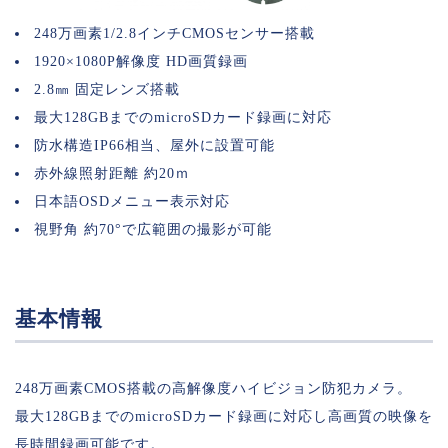
248万画素1/2.8インチCMOSセンサー搭載
1920×1080P解像度 HD画質録画
2.8㎜ 固定レンズ搭載
最大128GBまでのmicroSDカード録画に対応
防水構造IP66相当、屋外に設置可能
赤外線照射距離 約20ｍ
日本語OSDメニュー表示対応
視野角 約70°で広範囲の撮影が可能
基本情報
248万画素CMOS搭載の高解像度ハイビジョン防犯カメラ。
最大128GBまでのmicroSDカード録画に対応し高画質の映像を
長時間録画可能です。